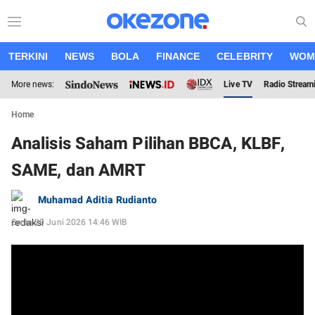
TERKINI
NEWS
BOLA
FINANCE
CELEBRITY
WOM
More news:
Live TV
Radio Stream
Home
Analisis Saham Pilihan BBCA, KLBF,
SAME, dan AMRT
Muhamad Aditia Rudianto
Senin 29 Juni 2026 14:46 WIB