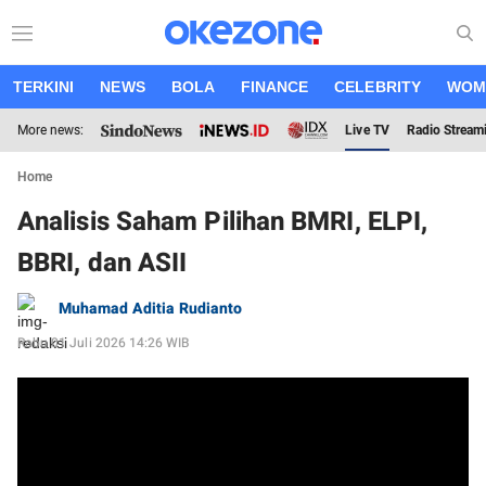
TERKINI
NEWS
BOLA
FINANCE
CELEBRITY
WOM
More news:
Live TV
Radio Stream
Home
Analisis Saham Pilihan BMRI, ELPI,
BBRI, dan ASII
Muhamad Aditia Rudianto
Rabu 01 Juli 2026 14:26 WIB