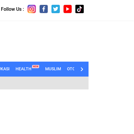
Follow Us :
NEW
KASI
HEALTH
MUSLIM
OTOMOTIF
TECHNO