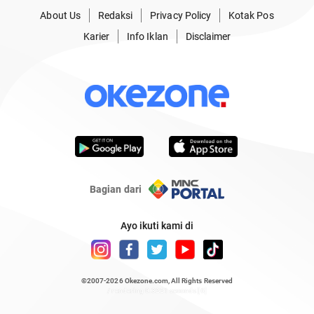
About Us
Redaksi
Privacy Policy
Kotak Pos
Karier
Info Iklan
Disclaimer
Bagian dari
Ayo ikuti kami di
©2007-2026
Okezone.com
, All Rights Reserved
/ rendering 0.3221 seconds [6]