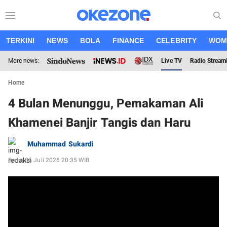
TERKINI
NEWS
BOLA
FINANCE
CELEBRITY
WOM
More news:
Live TV
Radio Stream
Home
4 Bulan Menunggu, Pemakaman Ali
Khamenei Banjir Tangis dan Haru
Muhammad Sukardi
Senin 06 Juli 2026 20:35 WIB